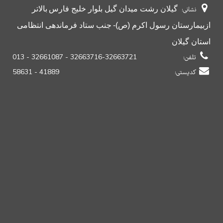
گیلان رشت میدان گیل بلوار خلیج فارس
بالاتر
نشانی:
از
بیمارستان رسول اکرم (ص)-
جنب ستاد فرماندهی انتظامی
استان گیلان
تلفن:
32663716-32663721 - 32661087 - 013
کدپستی:
41889 - 58631